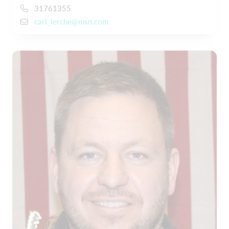
31761355
carl_lerche@msn.com