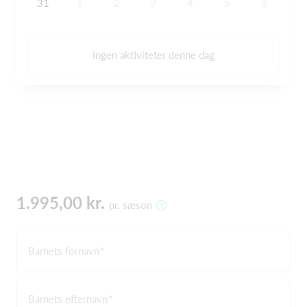
31
1
2
3
4
5
6
Ingen aktiviteter denne dag
1.995,00 kr.
pr. sæson
Barnets fornavn
Barnets efternavn