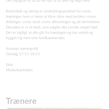
Det vigtigste er, at du har lyst til at lære og lege med.
Basketball og læring er omdrejningspunktet for vores
træninger, hvor vi lærer at blive sikre med bolden i vores
driblinger, vores skud, vores afleveringer og alt derimellem.
Desuden er vi et hold, som vægter det sociale meget højt.
Det er vigtigt, at alle går fra træningen og har smilet og
hygget sig med sine holdkammerater.
Sommer træningstid
Onsdag 17:15-18:15
Sted
Munkekærhallen
Trænere